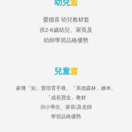
幼兒
篇
愛德喜 幼兒教材套
供2-6歲幼兒、家長及
幼師學習品格優勢
兒童
篇
家傳「知」寶培育手冊
、「
美德森林
」
繪本
、
「成長寶盒」教材
供小學生
、
家長\
及老師
學習品格優勢