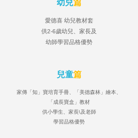
幼兒
篇
愛德喜 幼兒教材套
供2-6歲幼兒、家長及
幼師學習品格優勢
兒童
篇
家傳「知」寶培育手冊
、「
美德森林
」
繪本
、
「成長寶盒」教材
供小學生
、
家長\
及老師
學習品格優勢