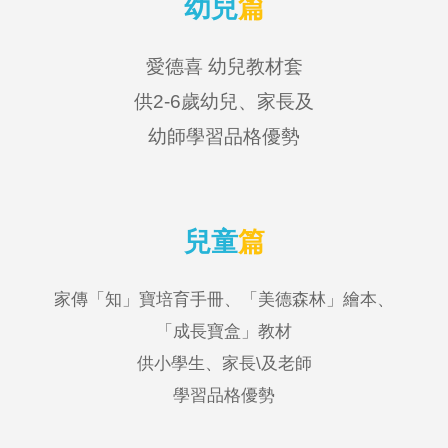
幼兒
篇
愛德喜 幼兒教材套
供2-6歲幼兒、家長及
幼師學習品格優勢
兒童
篇
家傳「知」寶培育手冊
、「
美德森林
」
繪本
、
「成長寶盒」教材
供小學生
、
家長\
及老師
學習品格優勢